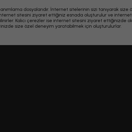
tanımlama dosyalarıdır. İnternet sitelerinin sizi tanıyarak size öz
nternet sitesini ziyaret ettiğiniz esnada oluşturulur ve internet
inirler. Kalıcı çerezler ise internet sitesini ziyaret ettiğinizde 
retinizde size özel deneyim yaratabilmek için oluşturulurlar.