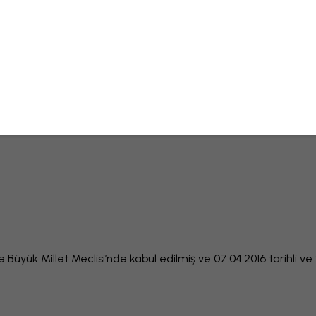
ye Büyük Millet Meclisi’nde kabul edilmiş ve 07.04.2016 tarihli