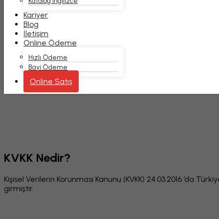
Katalog İngilizce
Kariyer
Blog
İletişim
Online Ödeme
Hızlı Ödeme
Bayi Ödeme
Online Satış
Kişisel Verilerin Korunması
Anasayfa
Kişisel Verilerin Korunması
KVKK Nedir?
Kişisel Verilerin Korunması Kanunu (KVKK) 24.03.2016 ’da Türki
girmiştir.