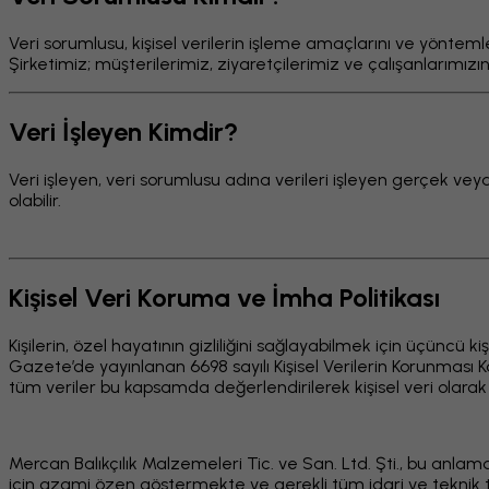
Veri sorumlusu, kişisel verilerin işleme amaçlarını ve yöntem
Şirketimiz; müşterilerimiz, ziyaretçilerimiz ve çalışanlarımız
Veri İşleyen Kimdir?
Veri işleyen, veri sorumlusu adına verileri işleyen gerçek veya t
olabilir.
Kişisel Veri Koruma ve İmha Politikası
Kişilerin, özel hayatının gizliliğini sağlayabilmek için üçüncü
Gazete’de yayınlanan 6698 sayılı Kişisel Verilerin Korunması 
tüm veriler bu kapsamda değerlendirilerek kişisel veri olara
Mercan Balıkçılık Malzemeleri Tic. ve San. Ltd. Şti., bu anlamd
için azami özen göstermekte ve gerekli tüm idari ve teknik t