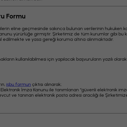
uru Formu
 kişilerin eline geçmesinde sakınca bulunan verilerinin hukuken k
Kanunu yürürlüğe girmiştir. Şirketimiz de tüm kurumlar gibi bu 
bul edilmekte ve yasa gereği koruma altına alınmaktadır.
akların kullanılabilmesi için yapılacak başvuruların yazılı olara
rın,
işbu formun
çıktısı alınarak;
 Elektronik İmza Kanunu ile tanımlanan “güvenli elektronik imza” 
 mevcut ve tanınan elektronik posta adresi aracılığı ile Şirketimi