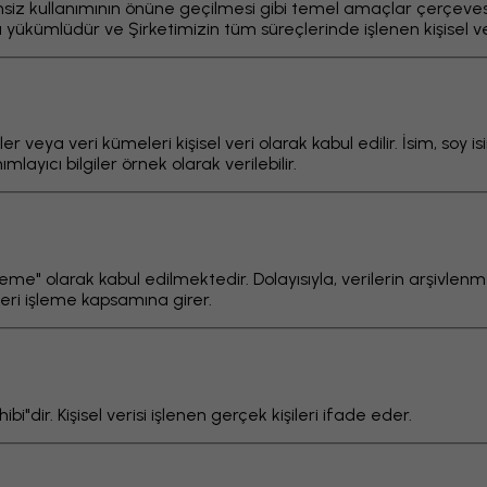
e izinsiz kullanımının önüne geçilmesi gibi temel amaçlar çerçev
a yükümlüdür ve Şirketimizin tüm süreçlerinde işlenen kişisel 
iler veya veri kümeleri kişisel veri olarak kabul edilir. İsim, so
mlayıcı bilgiler örnek olarak verilebilir.
 işleme" olarak kabul edilmektedir. Dolayısıyla, verilerin arşivl
veri işleme kapsamına girer.
bi"dir. Kişisel verisi işlenen gerçek kişileri ifade eder.