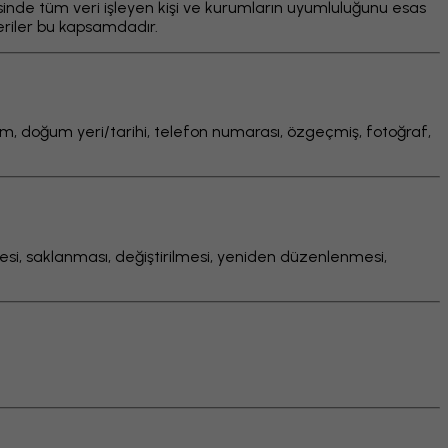
esinde tüm veri işleyen kişi ve kurumların uyumluluğunu esas
veriler bu kapsamdadır.
y isim, doğum yeri/tarihi, telefon numarası, özgeçmiş, fotoğraf,
enmesi, saklanması, değiştirilmesi, yeniden düzenlenmesi,