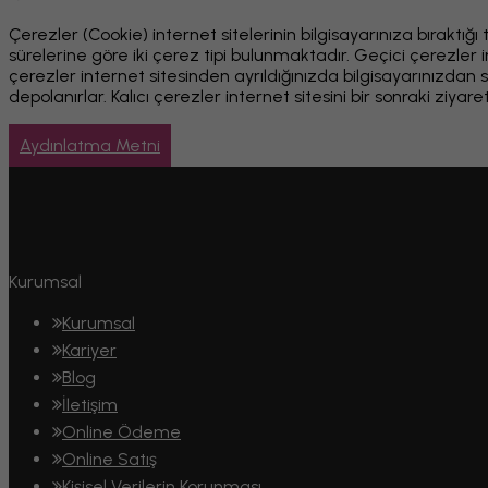
Çerezler (Cookie) internet sitelerinin bilgisayarınıza bıraktığı 
sürelerine göre iki çerez tipi bulunmaktadır. Geçici çerezler i
çerezler internet sitesinden ayrıldığınızda bilgisayarınızdan sil
depolanırlar. Kalıcı çerezler internet sitesini bir sonraki ziya
Aydınlatma Metni
Kurumsal
Kurumsal
Kariyer
Blog
İletişim
Online Ödeme
Online Satış
Kişisel Verilerin Korunması