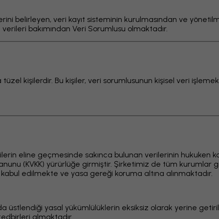
lerini belirleyen, veri kayıt sisteminin kurulmasından ve yönet
ın verileri bakımından Veri Sorumlusu olmaktadır.
üzel kişilerdir. Bu kişiler, veri sorumlusunun kişisel veri işleme
 kişilerin eline geçmesinde sakınca bulunan verilerinin hukuken k
Kanunu (KVKK) yürürlüğe girmiştir. Şirketimiz de tüm kurumlar g
k kabul edilmekte ve yasa gereği koruma altına alınmaktadır.
a üstlendiği yasal yükümlülüklerin eksiksiz olarak yerine getiri
edbirleri almaktadır.