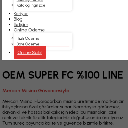
Katalog İngilizce
Kariyer
Blog
İletişim
Online Ödeme
Hızlı Ödeme
Bayi Ödeme
Online Satış
OEM SUPER FC %100 LINE
OEM SUPER FC %100 LINE
Mercan Misina Güvencesiyle
Mercan Misina, Fluorocarbon misina üretiminde markanızın
ihtiyaçlarına özel çözümler sunar. Neredeyse görünmez,
dayanıklı ve hassas balıkçılık için ideal bu misinaları, özel
renk ve teknik özellik talepleriniz doğrultusunda üretiyoruz.
Tüm süreç boyunca kalite ve güvence bizimle birlikte.