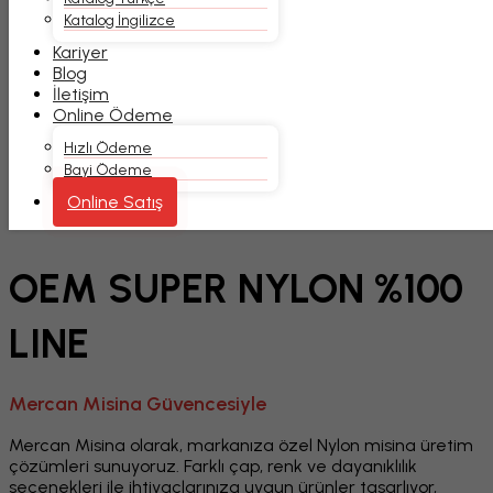
Katalog İngilizce
Kariyer
Blog
İletişim
Online Ödeme
Hızlı Ödeme
Bayi Ödeme
Online Satış
OEM SUPER NYLON %100 LINE
OEM SUPER NYLON %100
LINE
Mercan Misina Güvencesiyle
Mercan Misina olarak, markanıza özel Nylon misina üretim
çözümleri sunuyoruz. Farklı çap, renk ve dayanıklılık
seçenekleri ile ihtiyaçlarınıza uygun ürünler tasarlıyor,